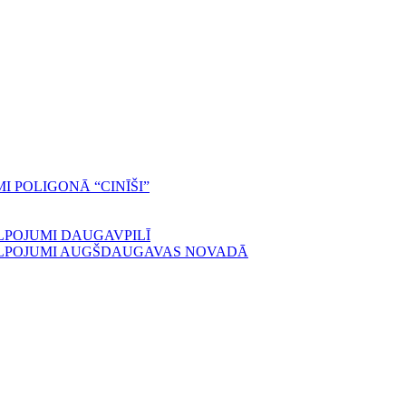
 POLIGONĀ “CINĪŠI”
LPOJUMI DAUGAVPILĪ
ALPOJUMI AUGŠDAUGAVAS NOVADĀ