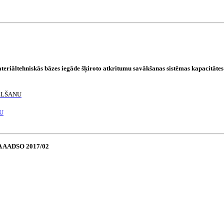
eriāltehniskās bāzes iegāde šķiroto atkritumu savākšanas sistēmas kapacitātes
ELŠANU
U
SIA AADSO 2017/02