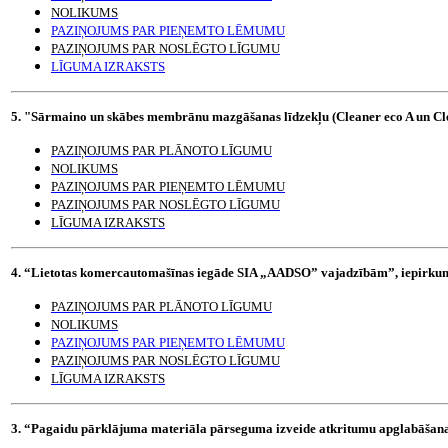
NOLIKUMS
PAZIŅOJUMS PAR PIEŅEMTO LĒMUMU
PAZIŅOJUMS PAR NOSLĒGTO LĪGUMU
LĪGUMA IZRAKSTS
5. "Sārmaino un skābes membrānu mazgāšanas līdzekļu (Cleaner eco A un Cle
PAZIŅOJUMS PAR PLĀNOTO LĪGUMU
NOLIKUMS
PAZIŅOJUMS PAR PIEŅEMTO LĒMUMU
PAZIŅOJUMS PAR NOSLĒGTO LĪGUMU
LĪGUMA IZRAKSTS
4. “Lietotas komercautomašīnas iegāde SIA „AADSO” vajadzībām”, iepirkum
PAZIŅOJUMS PAR PLĀNOTO LĪGUMU
NOLIKUMS
PAZIŅOJUMS PAR PIEŅEMTO LĒMUMU
PAZIŅOJUMS PAR NOSLĒGTO LĪGUMU
LĪGUMA IZRAKSTS
3. “Pagaidu pārklājuma materiāla pārseguma izveide atkritumu apglabāšanas