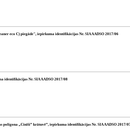
aner eco C) piegāde", iepirkuma identifikācijas Nr. SIA AADSO 2017/06
a identifikācijas Nr. SIA AADSO 2017/08
 poligona „Cinīši” krātuvē”, iepirkuma identifikācijas Nr. SIA AADSO 2017/0