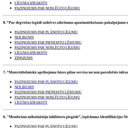
LĪGUMA IZRAKSTS
PAZIŅOJUMS PAR NOSLĒGTO LĪGUMU
8. “Par degvielas iegādi sadzīves atkritumu apsaimniekošanas pakalpojumu 
PAZIŅOJUMS PAR PLĀNOTO LĪGUMU
NOLIKUMS
PAZIŅOJUMS PAR PIEŅEMTO LĒMUMU
PAZIŅOJUMS PAR NOSLĒGTO LĪGUMU
LĪGUMA IZRAKSTS
ZIŅOJUMS
7. “Materiāltehniskā aprīkojuma bāzes pilna servisa un tam paredzētās infr
PAZIŅOJUMS PAR PLĀNOTO LĪGUMU
NOLIKUMS
PAZIŅOJUMS PAR PIEŅEMTO LĒMUMU
PAZIŅOJUMS PAR NOSLĒGTO LĪGUMU
LĪGUMA IZRAKSTS
6. "Membrānu mīkstinātāju inhibitoru piegāde”, iepirkuma identifikācijas 
PAZIŅOJUMS PAR PLĀNOTO LĪGUMU