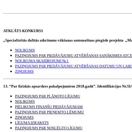
ATKLĀTS KONKURSS
„Specializētās dalītās atkritumu vākšanas automašīnas piegāde projekta „Mat
NOLIKUMS
PAZIŅOJUMS PAR PIEDĀVĀJUMU ATVĒRŠANAS SANĀKSMES ATC
NOLIKUMA SKAIDROJUMI Nr.1
PAZIŅOJUMS PAR PIEDĀVĀJUMU ATVĒRŠANAS DATUMU UN LAIK
ZIŅOJUMS
13. “Par fiziskās apsardzes pakalpojumiem 2018.gadā”. Identifikācijas Nr.
PAZIŅOJUMS PAR PLĀNOTO LĪGUMU
NOLIKUMS
PIELIKUMS FINANŠU PIEDĀVĀJUMAM
PAZIŅOJUMS PAR PIEŅEMTO LĒMUMU
ZIŅOJUMS
LĪGUMA IZRAKSTS
PAZIŅOJUMS PAR NOSLĒGTO LĪGUMU