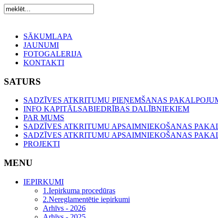
SĀKUMLAPA
JAUNUMI
FOTOGALERIJA
KONTAKTI
SATURS
SADZĪVES ATKRITUMU PIEŅEMŠANAS PAKALPOJUMI
INFO KAPITĀLSABIEDRĪBAS DALĪBNIEKIEM
PAR MUMS
SADZĪVES ATKRITUMU APSAIMNIEKOŠANAS PAKA
SADZĪVES ATKRITUMU APSAIMNIEKOŠANAS PAK
PROJEKTI
MENU
IEPIRKUMI
1.Iepirkuma procedūras
2.Nereglamentētie iepirkumi
Arhīvs - 2026
Arhīvs - 2025