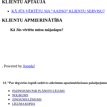
KLIENTU APTAUJA
KĀ JŪS VĒRTĒTU SIA “AADSO” KLIENTU SERVISU?
KLIENTU APMIERINĀTĪBA
Kā Jūs vērtētu mūsu mājaslapu?
, Powered by
Joomla!
14. “Par degvielas iegādi sadzīves atkritumu apsaimniekošanas pakalpojumu
PAZIŅOJUMS PAR PLĀNOTO LĪGUMU
NOLIKUMS
ZIŅOJUMS/LĒMUMS
LĪGUMA KOPIJA