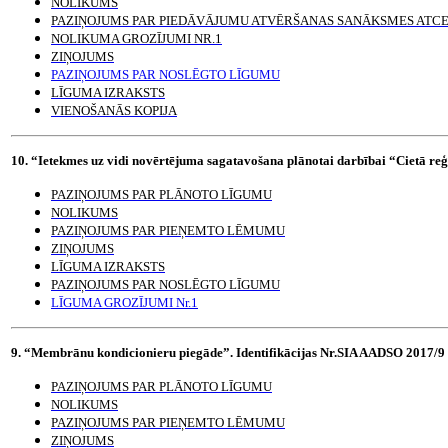
NOLIKUMS
PAZIŅOJUMS PAR PIEDĀVĀJUMU ATVĒRŠANAS SANĀKSMES ATC
NOLIKUMA GROZĪJUMI NR.1
ZIŅOJUMS
PAZIŅOJUMS PAR NOSLĒGTO LĪGUMU
LĪGUMA IZRAKSTS
VIENOŠANĀS KOPIJA
10. “Ietekmes uz vidi novērtējuma sagatavošana plānotai darbībai “Cietā re
PAZIŅOJUMS PAR PLĀNOTO LĪGUMU
NOLIKUMS
PAZIŅOJUMS PAR PIEŅEMTO LĒMUMU
ZIŅOJUMS
LĪGUMA IZRAKSTS
PAZIŅOJUMS PAR NOSLĒGTO LĪGUMU
LĪGUMA GROZĪJUMI Nr.1
9. “Membrānu kondicionieru piegāde”. Identifikācijas Nr.SIA AADSO 2017/9
PAZIŅOJUMS PAR PLĀNOTO LĪGUMU
NOLIKUMS
PAZIŅOJUMS PAR PIEŅEMTO LĒMUMU
ZIŅOJUMS