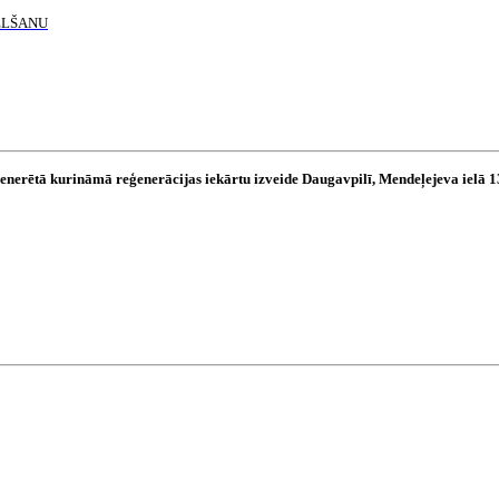
ELŠANU
ģenerētā kurināmā reģenerācijas iekārtu izveide Daugavpilī, Mendeļejeva ielā 