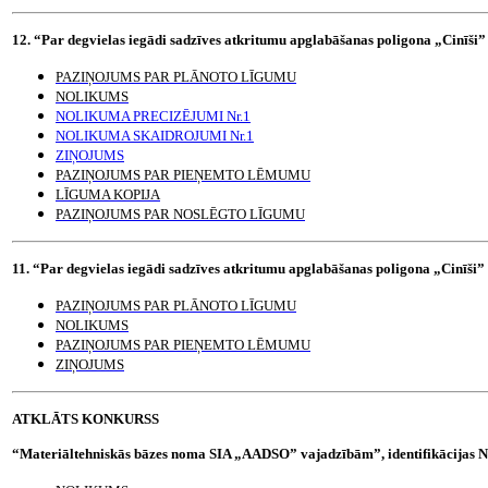
12. “Par degvielas iegādi sadzīves atkritumu apglabāšanas poligona „Cinīši
PAZIŅOJUMS PAR PLĀNOTO LĪGUMU
NOLIKUMS
NOLIKUMA PRECIZĒJUMI Nr.1
NOLIKUMA SKAIDROJUMI Nr.1
ZIŅOJUMS
PAZIŅOJUMS PAR PIEŅEMTO LĒMUMU
LĪGUMA KOPIJA
PAZIŅOJUMS PAR NOSLĒGTO LĪGUMU
11. “Par degvielas iegādi sadzīves atkritumu apglabāšanas poligona „Cinīši
PAZIŅOJUMS PAR PLĀNOTO LĪGUMU
NOLIKUMS
PAZIŅOJUMS PAR PIEŅEMTO LĒMUMU
ZIŅOJUMS
ATKLĀTS KONKURSS
“Materiāltehniskās bāzes noma SIA „AADSO” vajadzībām”, identifikācijas 