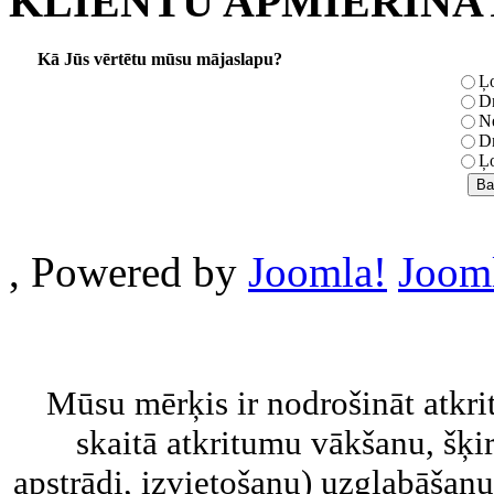
KLIENTU APMIERINĀ
Kā Jūs vērtētu mūsu mājaslapu?
Ļo
Dr
Ne
Dr
Ļo
, Powered by
Joomla!
Jooml
Mūsu mērķis ir nodrošināt atkr
skaitā atkritumu vākšanu, šķir
apstrādi, izvietošanu) uzglabāšanu