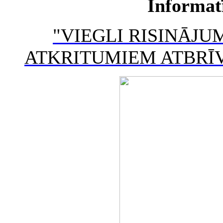
Informatī
"VIEGLI RISINĀJU
ATKRITUMIEM ATBRĪVO