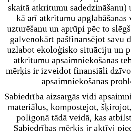
skaitā atkritumu sadedzināšanu) 
kā arī atkritumu apglabāšanas 
uzturēšanu un aprūpi pēc to slēgš
galvenokārt pašfinansējot savu d
uzlabot ekoloģisko situāciju un p
atkritumu apsaimniekošanas teh
mērķis ir izveidot finansiāli dzīv
apsaimniekošanas probl
Sabiedrība aizsargās vidi apsaimn
materiālus, kompostejot, šķirojot,
poligonā tādā veidā, kas atbils
Sabiedrības mērķis ir aktīvi pied