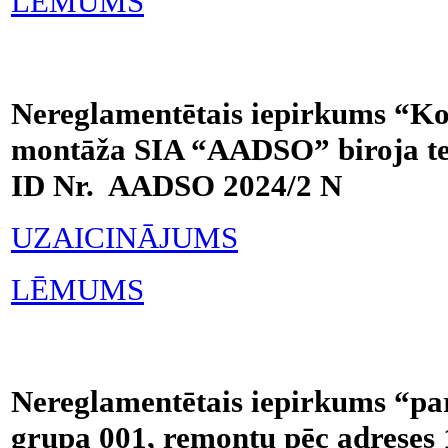
LĒMUMS
Nereglamentētais iepirkums “Ko
montāža SIA “AADSO” biroja tel
ID Nr. AADSO 2024/2 N
UZAICINĀJUMS
LĒMUMS
Nereglamentētais iepirkums “pa
grupa 001, remontu pēc adreses 