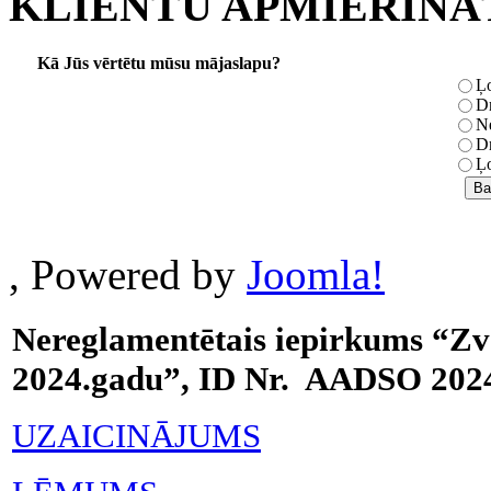
KLIENTU APMIERINĀ
Kā Jūs vērtētu mūsu mājaslapu?
Ļo
Dr
Ne
Dr
Ļo
, Powered by
Joomla!
Nereglamentētais iepirkums “Zv
2024.gadu”, ID Nr. AADSO 202
UZAICINĀJUMS