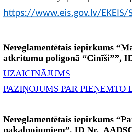
https://www.eis.gov.lv/EKEIS
Nereglamentētais iepirkums “Ma
atkritumu poligonā “Cinīši””, 
UZAICINĀJUMS
PAZIŅOJUMS PAR PIEŅEMTO
Nereglamentētais iepirkums “Pa
pakalpojumiem”, ID Nr. AADSO