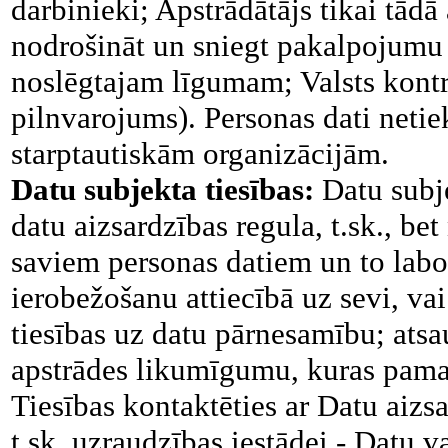
darbinieki; Apstrādātājs tikai tādā
nodrošināt un sniegt pakalpojumu P
noslēgtajam līgumam; Valsts kontrol
pilnvarojums). Personas dati netie
starptautiskām organizācijām.
Datu subjekta tiesības:
Datu subj
datu aizsardzības regula, t.sk., bet
saviem personas datiem un to labo
ierobežošanu attiecībā uz sevi, vai 
tiesības uz datu pārnesamību; atsa
apstrādes likumīgumu, kuras pamat
Tiesības kontaktēties ar Datu aizsa
t.sk. uzraudzības iestādei - Datu va