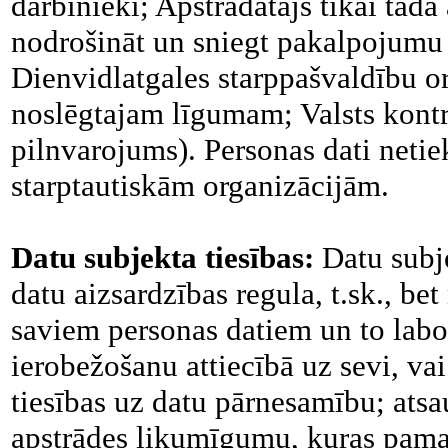
darbinieki; Apstrādātājs tikai tādā
nodrošināt un sniegt pakalpojum
Dienvidlatgales starppašvaldību org
noslēgtajam līgumam; Valsts kontrol
pilnvarojums). Personas dati netie
starptautiskām organizācijām.
Datu subjekta tiesības:
Datu subj
datu aizsardzības regula, t.sk., bet
saviem personas datiem un to labo
ierobežošanu attiecībā uz sevi, vai 
tiesības uz datu pārnesamību; atsa
apstrādes likumīgumu, kuras pamat