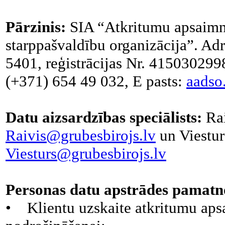
Pārzinis:
SIA “Atkritumu apsaimn
starppašvaldību organizācija”. Ad
5401, reģistrācijas Nr. 4150302998
(+371) 654 49 032, E pasts:
aadso
Datu aizsardzības speciālists:
Rai
Raivis@grubesbirojs.lv
un Viestur
Viesturs@grubesbirojs.lv
Personas datu apstrādes pamatn
• Klientu uzskaite atkritumu ap