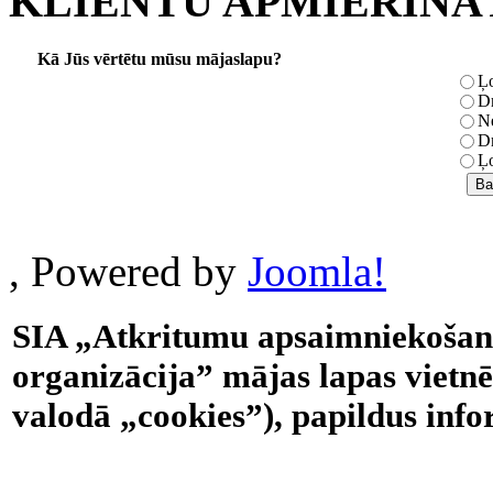
KLIENTU APMIERINĀ
Kā Jūs vērtētu mūsu mājaslapu?
Ļo
Dr
Ne
Dr
Ļo
, Powered by
Joomla!
SIA „Atkritumu apsaimniekošana
organizācija” mājas lapas vietnē
valodā „cookies”), papildus info