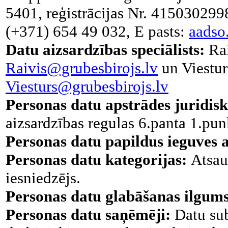
5401, reģistrācijas Nr. 4150302998
(+371) 654 49 032, E pasts:
aadso
Datu aizsardzības speciālists:
Rai
Raivis@grubesbirojs.lv
un Viestur
Viesturs@grubesbirojs.lv
Personas datu apstrādes juridis
aizsardzības regulas 6.panta 1.pun
Personas datu papildus ieguves a
Personas datu kategorijas:
Atsau
iesniedzējs.
Personas datu glabāšanas ilgums
Personas datu saņēmēji:
Datu sub