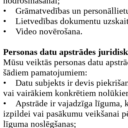
nodrošināšanai;
• Grāmatvedības un personāllietu
• Lietvedības dokumentu uzskait
• Video novērošana.
Personas datu apstrādes juridis
Mūsu veiktās personas datu apstr
šādiem pamatojumiem:
• Datu subjekts ir devis piekriša
vai vairākiem konkrētiem nolūkie
• Apstrāde ir vajadzīga līguma, k
izpildei vai pasākumu veikšanai p
līguma noslēgšanas;