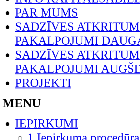
PAR MUMS
SADZĪVES ATKRITU
PAKALPOJUMI DAUGA
SADZĪVES ATKRITU
PAKALPOJUMI AUGŠ
PROJEKTI
MENU
IEPIRKUMI
1.Iepirkuma procedūra