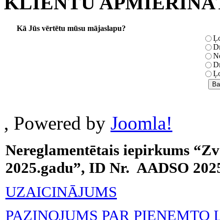
KLIENTU APMIERINĀ
Kā Jūs vērtētu mūsu mājaslapu?
Ļo
Dr
Ne
Dr
Ļo
, Powered by
Joomla!
Nereglamentētais iepirkums “Zv
2025.gadu”, ID Nr. AADSO 202
UZAICINĀJUMS
PAZIŅOJUMS PAR PIEŅEMTO