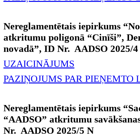
Nereglamentētais iepirkums “Nol
atkritumu poligonā “Cinīši”, D
novadā”, ID Nr. AADSO 2025/4
UZAICINĀJUMS
PAZIŅOJUMS PAR PIEŅEMTO
Nereglamentētais iepirkums “Sa
“AADSO” atkritumu savākšanas 
Nr. AADSO 2025/5 N